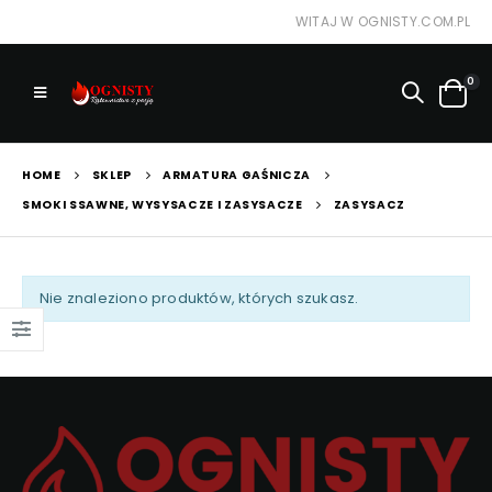
WITAJ W OGNISTY.COM.PL
0
HOME
SKLEP
ARMATURA GAŚNICZA
SMOKI SSAWNE, WYSYSACZE I ZASYSACZE
ZASYSACZ
Nie znaleziono produktów, których szukasz.