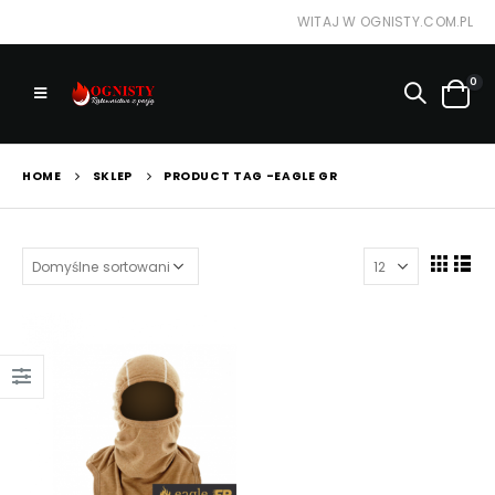
WITAJ W OGNISTY.COM.PL
0
HOME
SKLEP
PRODUCT TAG -
EAGLE GR