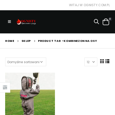
WITAJ W OGNISTY.COM.PL
0
HOME
SKLEP
PRODUCT TAG -
KOMBINEZON NA OSY