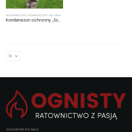
KOMBINEZONY
,
KOMBINEZONY NA OWADY
,
UBRANIA I UMUNDUROWANIE
Kombinezon ochronny „Szerszeń”
ZADZWOŃ DO NAS: